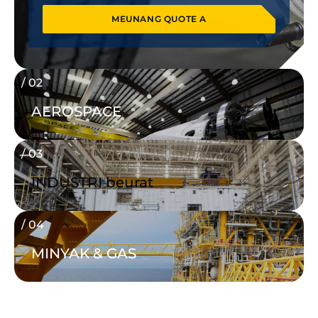
MEUNANG QUOTE A
/ 02
AEROSPACE
/ 03
INDUSTRI beurat
MEUNANG QUOTE A
/ 04
MINYAK & GAS
MEUNANG QUOTE A