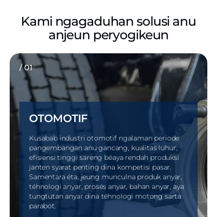
Kami ngagaduhan solusi anu
anjeun peryogikeun
/ 01
OTOMOTIF
Kusabab industri otomotif ngalaman periode
pangembangan anu gancang, kualitas luhur,
efisiensi tinggi sareng béaya rendah produksi
janten syarat penting dina kompetisi pasar.
Samentara éta, jeung munculna produk anyar,
téhnologi anyar, prosés anyar, bahan anyar, aya
tungtutan anyar dina téhnologi motong sarta
parabot.