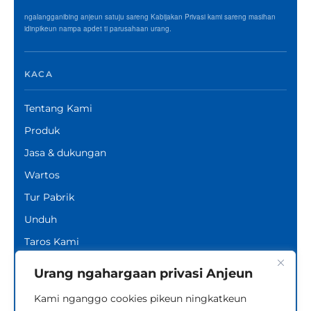
ngalangganibing anjeun satuju sareng Kabijakan Privasi kami sareng masihan
idinpikeun nampa apdet ti parusahaan urang.
KACA
Tentang Kami
Produk
Jasa & dukungan
Wartos
Tur Pabrik
Unduh
Taros Kami
PRODUK
Urang ngahargaan privasi Anjeun
KONTAK KAMI
Kami nganggo cookies pikeun ningkatkeun