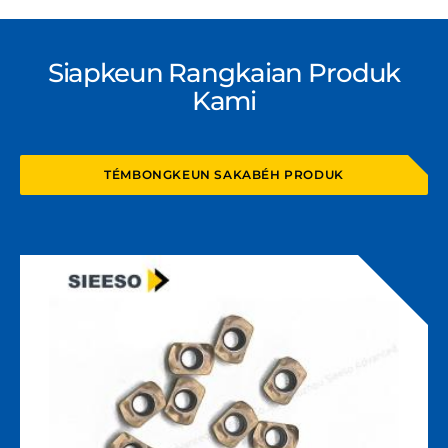
MEUNANG QUOTE A
Siapkeun Rangkaian Produk
Kami
TÉMBONGKEUN SAKABÉH PRODUK