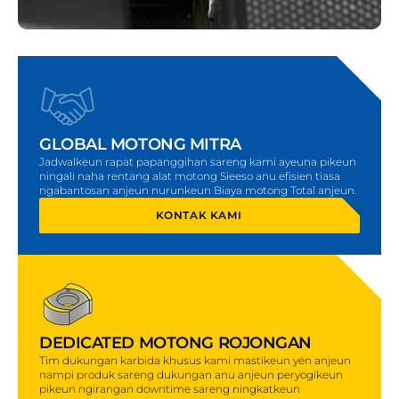
GLOBAL MOTONG MITRA
Jadwalkeun rapat papanggihan sareng kami ayeuna pikeun
ningali naha rentang alat motong Sieeso anu efisien tiasa
ngabantosan anjeun nurunkeun Biaya motong Total anjeun.
KONTAK KAMI
DEDICATED MOTONG ROJONGAN
Tim dukungan karbida khusus kami mastikeun yén anjeun
nampi produk sareng dukungan anu anjeun peryogikeun
pikeun ngirangan downtime sareng ningkatkeun