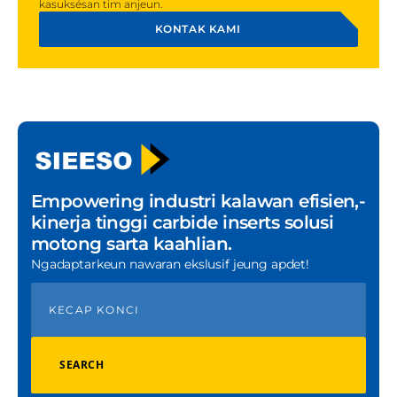
kasuksésan tim anjeun.
KONTAK KAMI
Empowering industri kalawan efisien,-
kinerja tinggi carbide inserts solusi
motong sarta kaahlian.
Ngadaptarkeun nawaran ekslusif jeung apdet!
SEARCH