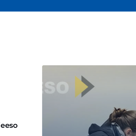
ieeso