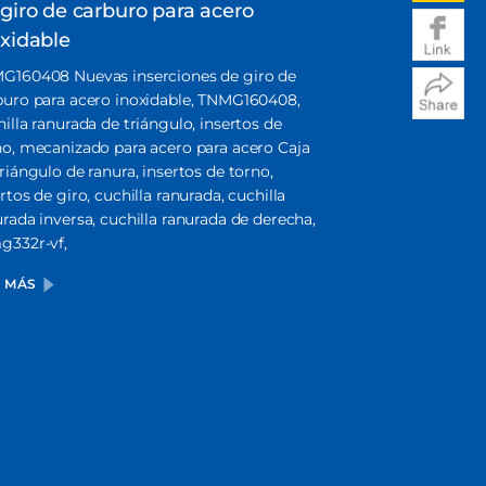
giro de carburo para acero
acero inoxi
oxidable
Nuevas insertas 
CCMT120408, alto
G160408 Nuevas inserciones de giro de
de chips, corte 
buro para acero inoxidable, TNMG160408,
fábrica con calid
illa ranurada de triángulo, insertos de
no, mecanizado para acero para acero Caja
VER MÁS
riángulo de ranura, insertos de torno,
rtos de giro, cuchilla ranurada, cuchilla
rada inversa, cuchilla ranurada de derecha,
g332r-vf,
R MÁS