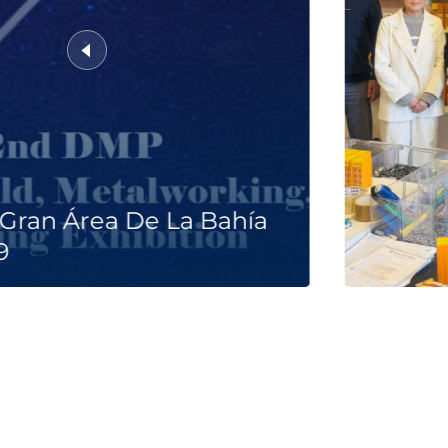
l Gran Área De La Bahía
9