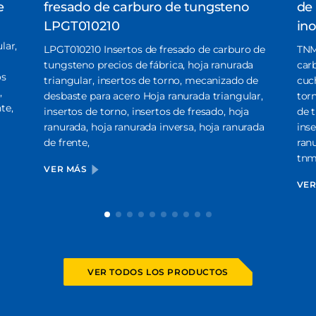
e
fresado de carburo de tungsteno
de 
LPGT010210
in
lar,
LPGT010210 Insertos de fresado de carburo de
TNM
tungsteno precios de fábrica, hoja ranurada
car
os
triangular, insertos de torno, mecanizado de
cuch
,
desbaste para acero Hoja ranurada triangular,
tor
te,
insertos de torno, insertos de fresado, hoja
de t
ranurada, hoja ranurada inversa, hoja ranurada
inse
de frente,
ranu
tnm
VER MÁS
VE
VER TODOS LOS PRODUCTOS