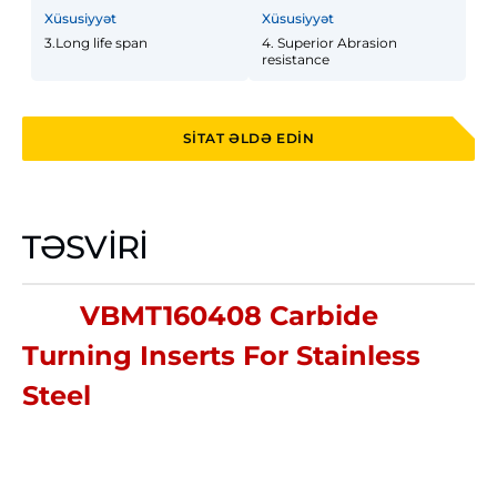
Xüsusiyyət
Xüsusiyyət
3.Long life span
4. Superior Abrasion
resistance
SITAT ƏLDƏ EDIN
TƏSVIRI
VBMT160408 Carbide
Turning Inserts For Stainless
Steel