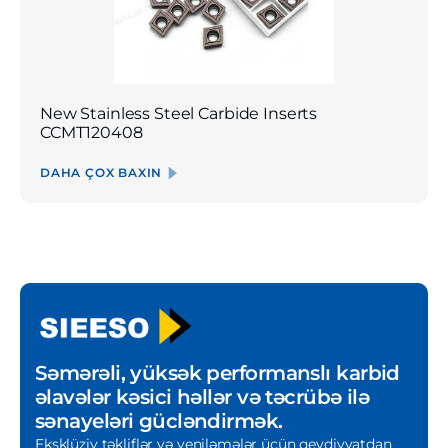
New Stainless Steel Carbide Inserts
CCMT120408
DAHA ÇOX BAXIN
Səmərəli, yüksək performanslı karbid
əlavələr kəsici həllər və təcrübə ilə
sənayeləri gücləndirmək.
Eksklüziv təkliflər və yeniləmələr üçün qeydiyyatdan