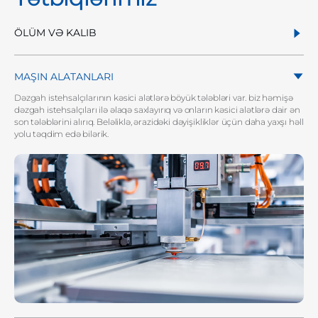
ÖLÜM VƏ KALIB
MAŞIN ALATANLARI
Dəzgah istehsalçılarının kəsici alətlərə böyük tələbləri var. biz həmişə
dəzgah istehsalçıları ilə əlaqə saxlayırıq və onların kəsici alətlərə dair ən
son tələblərini alırıq. Beləliklə, ərazidəki dəyişikliklər üçün daha yaxşı həll
yolu təqdim edə bilərik.