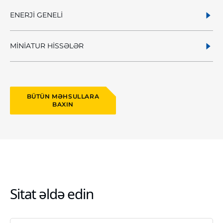
ENERJİ GENELİ
MİNİATUR HİSSƏLƏR
BÜTÜN MƏHSULLARA
BAXIN
Sitat əldə edin