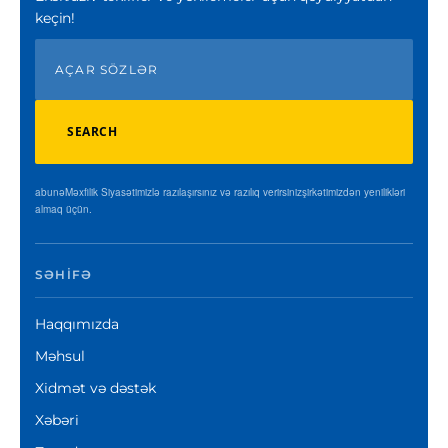
keçin!
SEARCH
abunəMəxfilik Siyasətimizlə razılaşırsınız və razılıq verirsinizşirkətimizdən yenilikləri
almaq üçün.
SƏHIFƏ
Haqqımızda
Məhsul
Xidmət və dəstək
Xəbəri