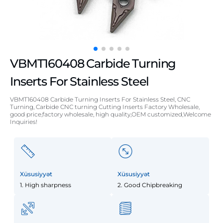
VBMT160408 Carbide Turning
Inserts For Stainless Steel
VBMT160408 Carbide Turning Inserts For Stainless Steel, CNC
Turning, Carbide CNC turning Cutting Inserts Factory Wholesale,
good price,factory wholesale, high quality,OEM customized,Welcome
Inquiries!
Xüsusiyyət
Xüsusiyyət
1. High sharpness
2. Good Chipbreaking