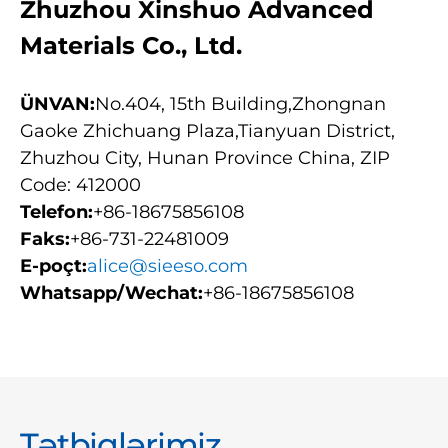
Zhuzhou Xinshuo Advanced
Materials Co., Ltd.
ÜNVAN:
No.404, 15th Building,Zhongnan
Gaoke Zhichuang Plaza,Tianyuan District,
Zhuzhou City, Hunan Province China, ZIP
Code: 412000
Telefon:
+86-18675856108
Faks:
+86-731-22481009
E-poçt:
alice@sieeso.com
Whatsapp/Wechat:
+86-18675856108
Tətbiqlərimiz