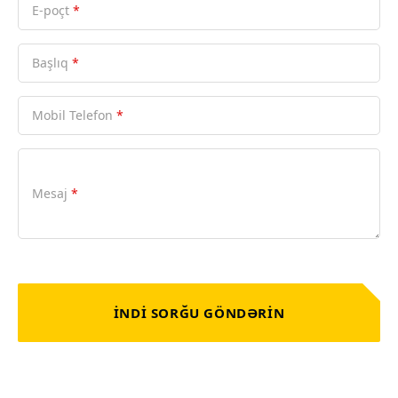
E-poçt
*
Başlıq
*
Mobil Telefon
*
Mesaj
*
İNDİ SORĞU GÖNDƏRİN